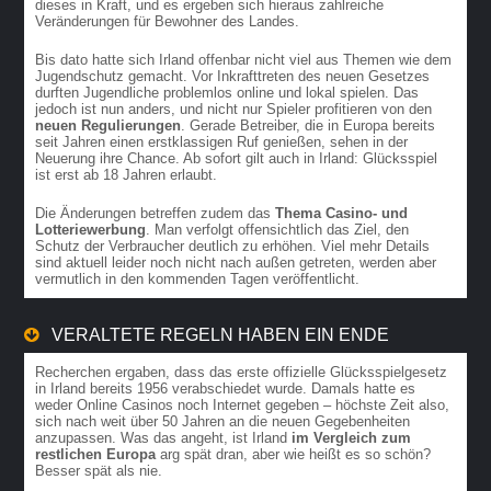
dieses in Kraft, und es ergeben sich hieraus zahlreiche
Veränderungen für Bewohner des Landes.
Bis dato hatte sich Irland offenbar nicht viel aus Themen wie dem
Jugendschutz gemacht. Vor Inkrafttreten des neuen Gesetzes
durften Jugendliche problemlos online und lokal spielen. Das
jedoch ist nun anders, und nicht nur Spieler profitieren von den
neuen Regulierungen
. Gerade Betreiber, die in Europa bereits
seit Jahren einen erstklassigen Ruf genießen, sehen in der
Neuerung ihre Chance. Ab sofort gilt auch in Irland: Glücksspiel
ist erst ab 18 Jahren erlaubt.
Die Änderungen betreffen zudem das
Thema Casino- und
Lotteriewerbung
. Man verfolgt offensichtlich das Ziel, den
Schutz der Verbraucher deutlich zu erhöhen. Viel mehr Details
sind aktuell leider noch nicht nach außen getreten, werden aber
vermutlich in den kommenden Tagen veröffentlicht.
VERALTETE REGELN HABEN EIN ENDE
Recherchen ergaben, dass das erste offizielle Glücksspielgesetz
in Irland bereits 1956 verabschiedet wurde. Damals hatte es
weder Online Casinos noch Internet gegeben – höchste Zeit also,
sich nach weit über 50 Jahren an die neuen Gegebenheiten
anzupassen. Was das angeht, ist Irland
im Vergleich zum
restlichen Europa
arg spät dran, aber wie heißt es so schön?
Besser spät als nie.