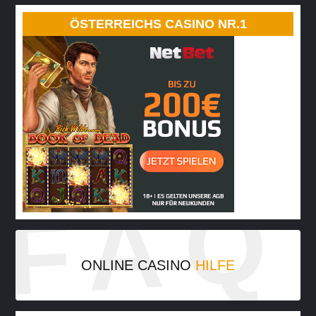
ÖSTERREICHS CASINO NR.1
ONLINE CASINO
HILFE