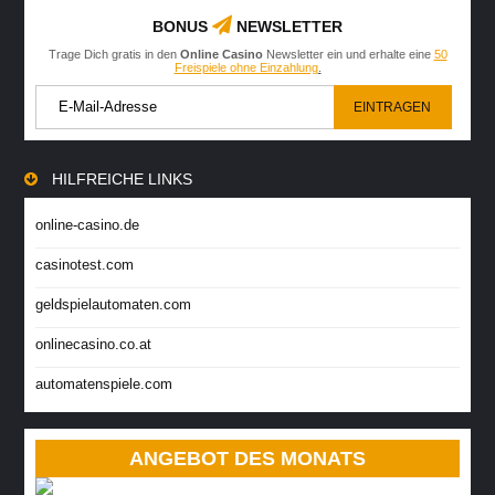
BONUS
NEWSLETTER
Trage Dich gratis in den
Online Casino
Newsletter ein und erhalte eine
50
Freispiele ohne Einzahlung
.
HILFREICHE LINKS
online-casino.de
casinotest.com
geldspielautomaten.com
onlinecasino.co.at
automatenspiele.com
ANGEBOT DES MONATS