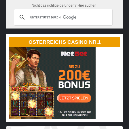
Nicht das richtige gefunden? Hier suchen:
ÖSTERREICHS CASINO NR.1