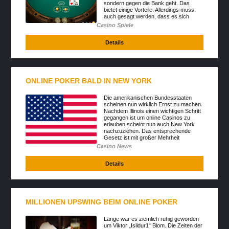
sondern gegen die Bank geht. Das
bietet einige Vorteile. Allerdings muss
auch gesagt werden, dass es sich
dabei dementsprechend um ei...
Casino Spiele
Details
ONLINE POKER BALD IN NEW YORK
Die amerikanischen Bundesstaaten
scheinen nun wirklich Ernst zu machen.
Nachdem Illinois einen wichtigen Schritt
gegangen ist um online Casinos zu
erlauben scheint nun auch New York
nachzuziehen. Das entsprechende
Gesetz ist mit großer Mehrheit
angenommen worden und so könnte e...
Casino News
Details
MILLIONEN UPSWING BEIM ONLINE POKER
Lange war es ziemlich ruhig geworden
um Viktor „Isildur1“ Blom. Die Zeiten der