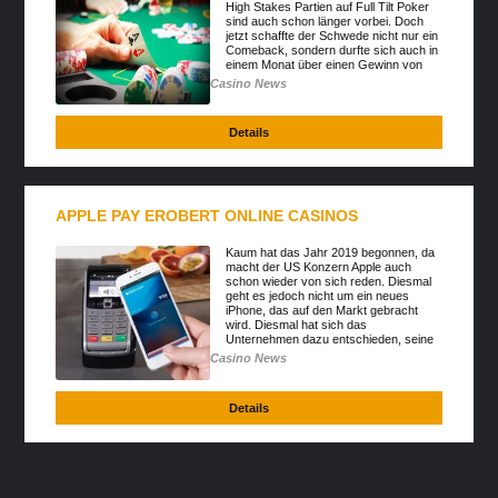
High Stakes Partien auf Full Tilt Poker
sind auch schon länger vorbei. Doch
jetzt schaffte der Schwede nicht nur ein
Comeback, sondern durfte sich auch in
einem Monat über einen Gewinn von
fast z...
Casino News
Details
APPLE PAY EROBERT ONLINE CASINOS
Kaum hat das Jahr 2019 begonnen, da
macht der US Konzern Apple auch
schon wieder von sich reden. Diesmal
geht es jedoch nicht um ein neues
iPhone, das auf den Markt gebracht
wird. Diesmal hat sich das
Unternehmen dazu entschieden, seine
junge und dennoch sehr
Casino News
vielversprechende Za...
Details