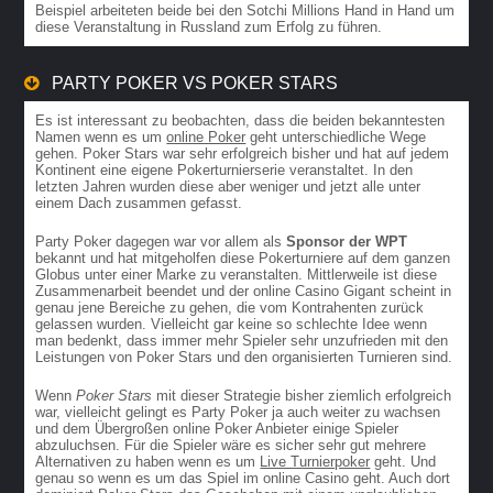
Beispiel arbeiteten beide bei den Sotchi Millions Hand in Hand um
diese Veranstaltung in Russland zum Erfolg zu führen.
PARTY POKER VS POKER STARS
Es ist interessant zu beobachten, dass die beiden bekanntesten
Namen wenn es um
online Poker
geht unterschiedliche Wege
gehen. Poker Stars war sehr erfolgreich bisher und hat auf jedem
Kontinent eine eigene Pokerturnierserie veranstaltet. In den
letzten Jahren wurden diese aber weniger und jetzt alle unter
einem Dach zusammen gefasst.
Party Poker dagegen war vor allem als
Sponsor der WPT
bekannt und hat mitgeholfen diese Pokerturniere auf dem ganzen
Globus unter einer Marke zu veranstalten. Mittlerweile ist diese
Zusammenarbeit beendet und der online Casino Gigant scheint in
genau jene Bereiche zu gehen, die vom Kontrahenten zurück
gelassen wurden. Vielleicht gar keine so schlechte Idee wenn
man bedenkt, dass immer mehr Spieler sehr unzufrieden mit den
Leistungen von Poker Stars und den organisierten Turnieren sind.
Wenn
Poker Stars
mit dieser Strategie bisher ziemlich erfolgreich
war, vielleicht gelingt es Party Poker ja auch weiter zu wachsen
und dem Übergroßen online Poker Anbieter einige Spieler
abzuluchsen. Für die Spieler wäre es sicher sehr gut mehrere
Alternativen zu haben wenn es um
Live Turnierpoker
geht. Und
genau so wenn es um das Spiel im online Casino geht. Auch dort