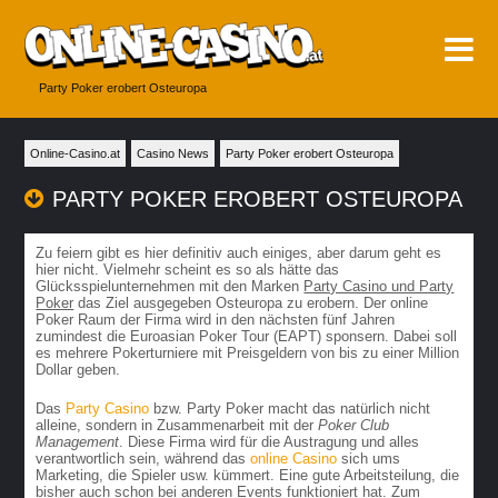
Party Poker erobert Osteuropa
Online-Casino.at
Casino News
Party Poker erobert Osteuropa
PARTY POKER EROBERT OSTEUROPA
Zu feiern gibt es hier definitiv auch einiges, aber darum geht es
hier nicht. Vielmehr scheint es so als hätte das
Glücksspielunternehmen mit den Marken
Party Casino und Party
Poker
das Ziel ausgegeben Osteuropa zu erobern. Der online
Poker Raum der Firma wird in den nächsten fünf Jahren
zumindest die Euroasian Poker Tour (EAPT) sponsern. Dabei soll
es mehrere Pokerturniere mit Preisgeldern von bis zu einer Million
Dollar geben.
Das
Party Casino
bzw. Party Poker macht das natürlich nicht
alleine, sondern in Zusammenarbeit mit der
Poker Club
Management
. Diese Firma wird für die Austragung und alles
verantwortlich sein, während das
online Casino
sich ums
Marketing, die Spieler usw. kümmert. Eine gute Arbeitsteilung, die
bisher auch schon bei anderen Events funktioniert hat. Zum