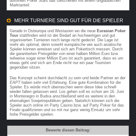
dominiert Poker Stars das Geschehen mit einem unglaublichen
Marktanteil.
MEHR TURNIERE SIND GUT FÜR DIE SPIELER
Gerade in Osteuropa und Westasien wo die neue
Eurasian Poker
Tour
stattfinden wird ist der Bedarf an hochwertigen und gut
organisierten Turnieren noch lange nicht gedeckt. Die Lage ist
mehr als optimal, denn sowohl europäische wie auch asiatische
Spieler können anreisen und sich am Pokertisch messen. Durch
die garantierten Preisgelder von einer halben Million Euro bzw.
teilweise sogar einer Million Euro ist auch garantiert, dass es um
etwas geht und sich am Ende nicht nur ein paar Touristen
gegenüber sitzen.
Das Konzept scheint durchdacht zu sein und beide Partner an der
EAPT
haben sehr viel Erfahrung. Eine gute Kombination für die
Spieler. Es würde mich überraschen wenn diese Idee schnell
wieder fallen gelassen wird. Los gehen soll es schon am 16. Juni
in Montenegro in Budva anschließend wird es weitere in den
ehemaligen Sowjetrepubliken geben. Natürlich können sich die
Spieler auch online im Party Casino bzw. auf Party Poker für das
Finale qualifizieren und so mit nur ganz wenig Einsatz um sehr
hohe Preisgelder spielen.