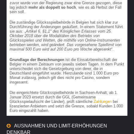
zuvor wurde von der Regierung zwar eine Grenze gezogen, diese
lag jedoch
mehr als doppelt so hoch
, wie es ab Herbst der Fall
sein soll.
Die zuständige Glücksspielbehörde in Belgien hat sich klar zur
Durchführung der Änderungen geäußert. In einem Statement führt
sie aus: „
Artikel 6, §1,1° des Königlichen Erlasses vom 25.
Oktober 2018 über die Modalitäten des Betriebs von
Glücksspielen und Wetten, die mithilfe von Online-Instrumenten
betrieben werden, wird geändert. Das vorgesehene Spiellimit von
maximal 500 Euro wird auf 200 Euro pro Woche abgesenkt
“.
Grundlage der Berechnungen
ist die Einsatzbereitschaft der
Belgier in einem Zeitraum von jeweils sieben Tagen. In dem Punkt
unterscheidet sich die Gesetzgebung von derer, die in
Deutschland eingeführt wurde. Hierzulande sind 1.000 Euro pro
Monat zulässig, jedoch gilt dies nicht pro Casino, sondern
insgesamt.
Die eingerichtete Glücksspielbehörde in Sachsen-Anhalt, ab 1.
Januar 2023 ersetzt durch die GGL (Gemeinsame
Glücksspielaufsicht der Länder), prüft sämtliche
Zahlungen
bei
lizenzierten Anbietern und setzt die Grenze, sobald Kunden 1.000
Euro eingezahlt haben.
AUSNAHMEN UND LIMIT-ERHÖHUNGEN
DENKBAR