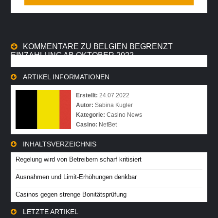
KOMMENTARE ZU BELGIEN BEGRENZT
EINZAHLUNG AB OKTOBER 2022
ARTIKEL INFORMATIONEN
Erstellt:
24.07.2022
Autor:
Sabina Kugler
Kategorie:
Casino News
Casino:
NetBet
INHALTSVERZEICHNIS
Regelung wird von Betreibern scharf kritisiert
Ausnahmen und Limit-Erhöhungen denkbar
Casinos gegen strenge Bonitätsprüfung
LETZTE ARTIKEL