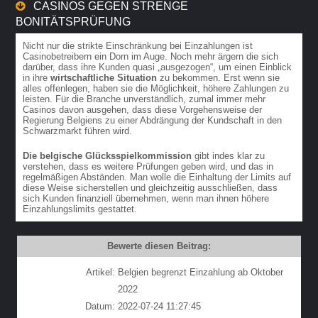
CASINOS GEGEN STRENGE
BONITÄTSPRÜFUNG
Nicht nur die strikte Einschränkung bei Einzahlungen ist
Casinobetreibern ein Dorn im Auge. Noch mehr ärgern die sich
darüber, dass ihre Kunden quasi „ausgezogen“, um einen Einblick
in ihre
wirtschaftliche Situation
zu bekommen. Erst wenn sie
alles offenlegen, haben sie die Möglichkeit, höhere Zahlungen zu
leisten. Für die Branche unverständlich, zumal immer mehr
Casinos davon ausgehen, dass diese Vorgehensweise der
Regierung Belgiens zu einer Abdrängung der Kundschaft in den
Schwarzmarkt führen wird.
Die belgische Glücksspielkommission
gibt indes klar zu
verstehen, dass es weitere Prüfungen geben wird, und das in
regelmäßigen Abständen. Man wolle die Einhaltung der Limits auf
diese Weise sicherstellen und gleichzeitig ausschließen, dass
sich Kunden finanziell übernehmen, wenn man ihnen höhere
Einzahlungslimits gestattet.
Artikel:
Belgien begrenzt Einzahlung ab Oktober
2022
Datum:
2022-07-24 11:27:45