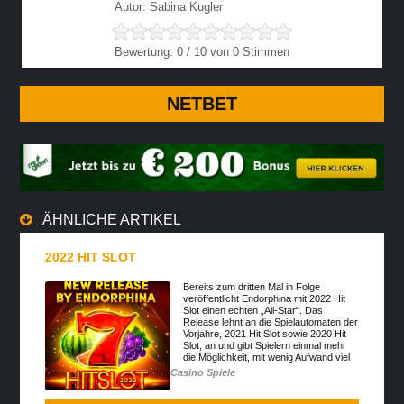
Autor:
Sabina Kugler
0
/
10
von
0
Stimmen
NETBET
ÄHNLICHE ARTIKEL
2022 HIT SLOT
Bereits zum dritten Mal in Folge
veröffentlicht Endorphina mit 2022 Hit
Slot einen echten „All-Star“. Das
Release lehnt an die Spielautomaten der
Vorjahre, 2021 Hit Slot sowie 2020 Hit
Slot, an und gibt Spielern einmal mehr
die Möglichkeit, mit wenig Aufwand viel
zu gew...
Casino Spiele