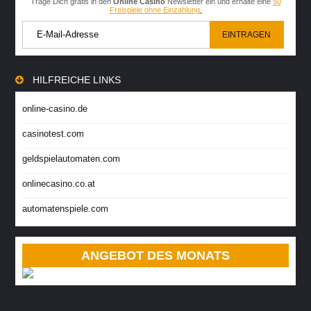
Trage Dich gratis in den
Online Casino
Newsletter ein und erhalte eine
50
Freispiele ohne Einzahlung
.
HILFREICHE LINKS
online-casino.de
casinotest.com
geldspielautomaten.com
onlinecasino.co.at
automatenspiele.com
ANGEBOT DES MONATS