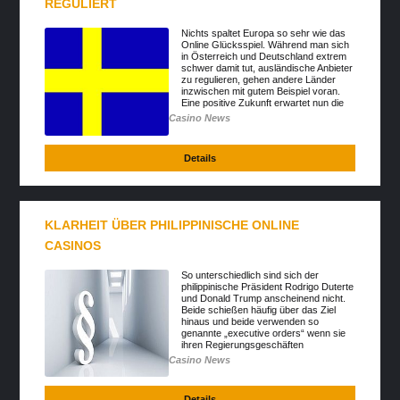
REGULIERT
Nichts spaltet Europa so sehr wie das
Online Glücksspiel. Während man sich
in Österreich und Deutschland extrem
schwer damit tut, ausländische Anbieter
zu regulieren, gehen andere Länder
inzwischen mit gutem Beispiel voran.
Eine positive Zukunft erwartet nun die
Schweden, de...
Casino News
Details
KLARHEIT ÜBER PHILIPPINISCHE ONLINE
CASINOS
So unterschiedlich sind sich der
philippinische Präsident Rodrigo Duterte
und Donald Trump anscheinend nicht.
Beide schießen häufig über das Ziel
hinaus und beide verwenden so
genannte „executive orders“ wenn sie
ihren Regierungsgeschäften
nachgehen. Doch beide zu vergle...
Casino News
Details