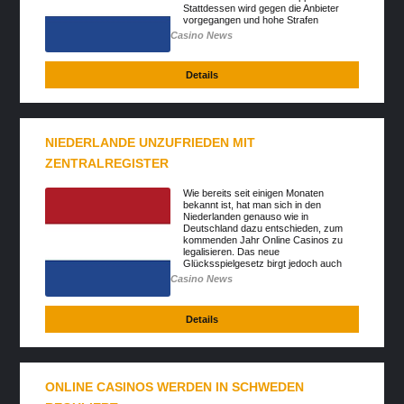
Stattdessen wird gegen die Anbieter
vorgegangen und hohe Strafen
verkündet. Betsson hat davon nun d...
Casino News
Details
NIEDERLANDE UNZUFRIEDEN MIT
ZENTRALREGISTER
Wie bereits seit einigen Monaten
bekannt ist, hat man sich in den
Niederlanden genauso wie in
Deutschland dazu entschieden, zum
kommenden Jahr Online Casinos zu
legalisieren. Das neue
Glücksspielgesetz birgt jedoch auch
hier so manche Tücken, wie zumindest
Casino News
Kritiker befürchten....
Details
ONLINE CASINOS WERDEN IN SCHWEDEN