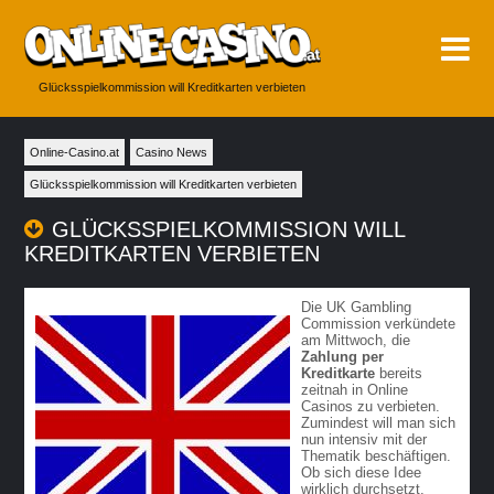
Glücksspielkommission will Kreditkarten verbieten
Online-Casino.at
Casino News
Glücksspielkommission will Kreditkarten verbieten
GLÜCKSSPIELKOMMISSION WILL
KREDITKARTEN VERBIETEN
Die UK Gambling
Commission verkündete
am Mittwoch, die
Zahlung per
Kreditkarte
bereits
zeitnah in Online
Casinos zu verbieten.
Zumindest will man sich
nun intensiv mit der
Thematik beschäftigen.
Ob sich diese Idee
wirklich durchsetzt,