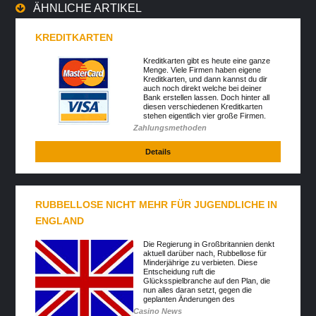
ÄHNLICHE ARTIKEL
KREDITKARTEN
Kreditkarten gibt es heute eine ganze
Menge. Viele Firmen haben eigene
Kreditkarten, und dann kannst du dir
auch noch direkt welche bei deiner
Bank erstellen lassen. Doch hinter all
diesen verschiedenen Kreditkarten
stehen eigentlich vier große Firmen.
Das ist MasterCard, Visa, ...
Zahlungsmethoden
Details
RUBBELLOSE NICHT MEHR FÜR JUGENDLICHE IN
ENGLAND
Die Regierung in Großbritannien denkt
aktuell darüber nach, Rubbellose für
Minderjährige zu verbieten. Diese
Entscheidung ruft die
Glücksspielbranche auf den Plan, die
nun alles daran setzt, gegen die
geplanten Änderungen des
Glücksspielgesetzes vorzugehen.
Casino News