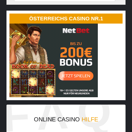
ÖSTERREICHS CASINO NR.1
ONLINE CASINO
HILFE