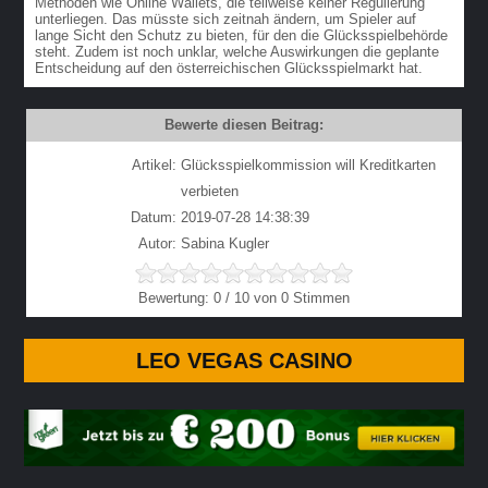
Methoden wie Online Wallets, die teilweise keiner Regulierung
unterliegen. Das müsste sich zeitnah ändern, um Spieler auf
lange Sicht den Schutz zu bieten, für den die Glücksspielbehörde
steht. Zudem ist noch unklar, welche Auswirkungen die geplante
Entscheidung auf den österreichischen Glücksspielmarkt hat.
Artikel:
Glücksspielkommission will Kreditkarten
verbieten
Datum:
2019-07-28 14:38:39
Autor:
Sabina Kugler
0
/
10
von
0
Stimmen
LEO VEGAS CASINO