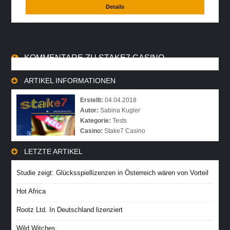
Details
KOMMENTARE ZU STAKE7 CASINO
ARTIKEL INFORMATIONEN
Erstellt:
04.04.2018
Autor:
Sabina Kugler
Kategorie:
Tests
Casino:
Stake7 Casino
LETZTE ARTIKEL
Studie zeigt: Glücksspiellizenzen in Österreich wären von Vorteil
Hot Africa
Rootz Ltd. In Deutschland lizenziert
Wild Witches