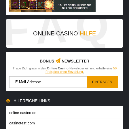
ONLINE CASINO
HILFE
BONUS
NEWSLETTER
Trage Dich gratis in den
Online Casino
Newsletter ein und erhalte eine
50
Freispiele ohne Einzahlung
.
HILFREICHE LINKS
online-casino.de
casinotest.com