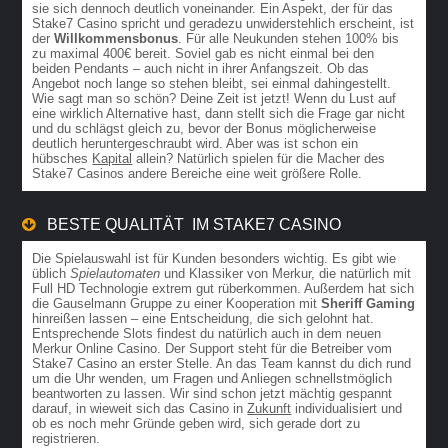
sie sich dennoch deutlich voneinander. Ein Aspekt, der für das
Stake7 Casino spricht und geradezu unwiderstehlich erscheint, ist
der
Willkommensbonus
. Für alle Neukunden stehen 100% bis
zu maximal 400€ bereit. Soviel gab es nicht einmal bei den
beiden Pendants – auch nicht in ihrer Anfangszeit. Ob das
Angebot noch lange so stehen bleibt, sei einmal dahingestellt.
Wie sagt man so schön? Deine Zeit ist jetzt! Wenn du Lust auf
eine wirklich Alternative hast, dann stellt sich die Frage gar nicht
und du schlägst gleich zu, bevor der Bonus möglicherweise
deutlich heruntergeschraubt wird. Aber was ist schon ein
hübsches
Kapital
allein? Natürlich spielen für die Macher des
Stake7 Casinos andere Bereiche eine weit größere Rolle.
BESTE QUALITÄT IM STAKE7 CASINO
Die Spielauswahl ist für Kunden besonders wichtig. Es gibt wie
üblich
Spielautomaten
und Klassiker von Merkur, die natürlich mit
Full HD Technologie extrem gut rüberkommen. Außerdem hat sich
die Gauselmann Gruppe zu einer Kooperation mit
Sheriff Gaming
hinreißen lassen – eine Entscheidung, die sich gelohnt hat.
Entsprechende Slots findest du natürlich auch in dem neuen
Merkur Online Casino. Der Support steht für die Betreiber vom
Stake7 Casino an erster Stelle. An das Team kannst du dich rund
um die Uhr wenden, um Fragen und Anliegen schnellstmöglich
beantworten zu lassen. Wir sind schon jetzt mächtig gespannt
darauf, in wieweit sich das Casino in
Zukunft
individualisiert und
ob es noch mehr Gründe geben wird, sich gerade dort zu
registrieren.