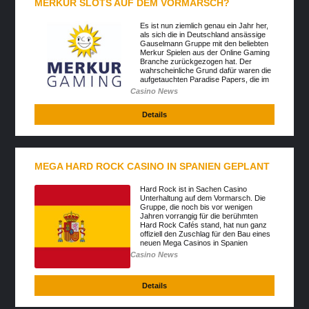
MERKUR SLOTS AUF DEM VORMARSCH?
Es ist nun ziemlich genau ein Jahr her,
als sich die in Deutschland ansässige
Gauselmann Gruppe mit den beliebten
Merkur Spielen aus der Online Gaming
Branche zurückgezogen hat. Der
wahrscheinliche Grund dafür waren die
aufgetauchten Paradise Papers, die im
Wesentlichen der No...
Casino News
Details
MEGA HARD ROCK CASINO IN SPANIEN GEPLANT
Hard Rock ist in Sachen Casino
Unterhaltung auf dem Vormarsch. Die
Gruppe, die noch bis vor wenigen
Jahren vorrangig für die berühmten
Hard Rock Cafés stand, hat nun ganz
offiziell den Zuschlag für den Bau eines
neuen Mega Casinos in Spanien
erhalten. Der Casino Komplex soll ...
Casino News
Details