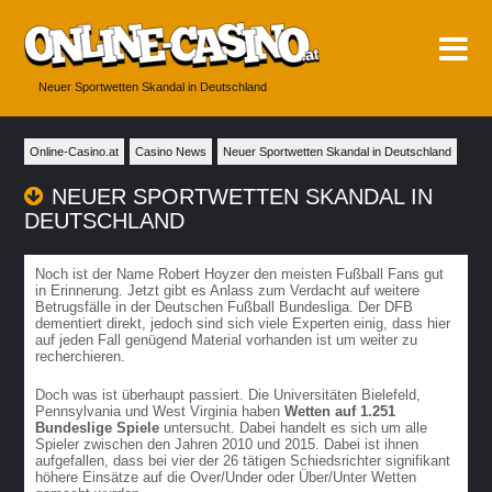
Neuer Sportwetten Skandal in Deutschland
Online-Casino.at
Casino News
Neuer Sportwetten Skandal in Deutschland
NEUER SPORTWETTEN SKANDAL IN
DEUTSCHLAND
Noch ist der Name Robert Hoyzer den meisten Fußball Fans gut
in Erinnerung. Jetzt gibt es Anlass zum Verdacht auf weitere
Betrugsfälle in der Deutschen Fußball Bundesliga. Der DFB
dementiert direkt, jedoch sind sich viele Experten einig, dass hier
auf jeden Fall genügend Material vorhanden ist um weiter zu
recherchieren.
Doch was ist überhaupt passiert. Die Universitäten Bielefeld,
Pennsylvania und West Virginia haben
Wetten auf 1.251
Bundeslige Spiele
untersucht. Dabei handelt es sich um alle
Spieler zwischen den Jahren 2010 und 2015. Dabei ist ihnen
aufgefallen, dass bei vier der 26 tätigen Schiedsrichter signifikant
höhere Einsätze auf die Over/Under oder Über/Unter Wetten