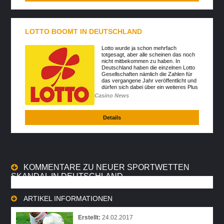
LOTTO BOOMT IN DEUTSCHLAND
Lotto wurde ja schon mehrfach
totgesagt, aber alle scheinen das noch
nicht mitbekommen zu haben. In
Deutschland haben die einzelnen Lotto
Gesellschaften nämlich die Zahlen für
das vergangene Jahr veröffentlicht und
dürfen sich dabei über ein weiteres Plus
freuen. Die Lotto B...
Casino News
Details
KOMMENTARE ZU NEUER SPORTWETTEN
SKANDAL IN DEUTSCHLAND
ARTIKEL INFORMATIONEN
Erstellt:
24.02.2017