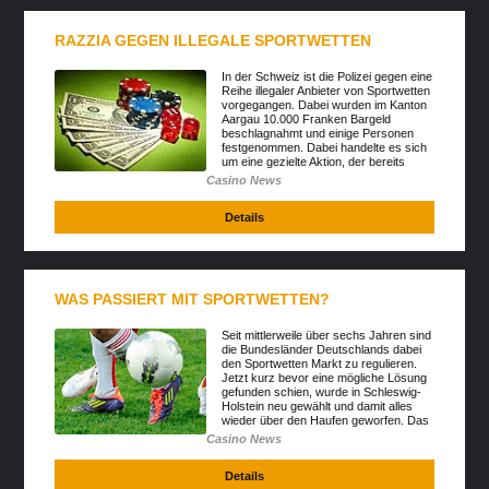
RAZZIA GEGEN ILLEGALE SPORTWETTEN
In der Schweiz ist die Polizei gegen eine
Reihe illegaler Anbieter von Sportwetten
vorgegangen. Dabei wurden im Kanton
Aargau 10.000 Franken Bargeld
beschlagnahmt und einige Personen
festgenommen. Dabei handelte es sich
um eine gezielte Aktion, der bereits
längere Ermittlungen v...
Casino News
Details
WAS PASSIERT MIT SPORTWETTEN?
Seit mittlerweile über sechs Jahren sind
die Bundesländer Deutschlands dabei
den Sportwetten Markt zu regulieren.
Jetzt kurz bevor eine mögliche Lösung
gefunden schien, wurde in Schleswig-
Holstein neu gewählt und damit alles
wieder über den Haufen geworfen. Das
nördliche B...
Casino News
Details